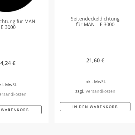
Seitendeckeldichtung
ichtung für MAN
für MAN | E 3000
 E 3000
21,60
€
24,24
€
inkl. MwSt.
kl. MwSt.
zzgl.
Versandkosten
ersandkosten
IN DEN WARENKORB
N WARENKORB