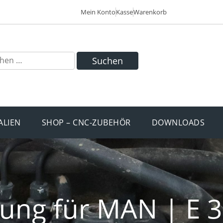
Mein Konto
Kasse
Warenkorb
Suchen
ALIEN
SHOP – CNC-ZUBEHÖR
DOWNLOADS
tung für MAN | E 