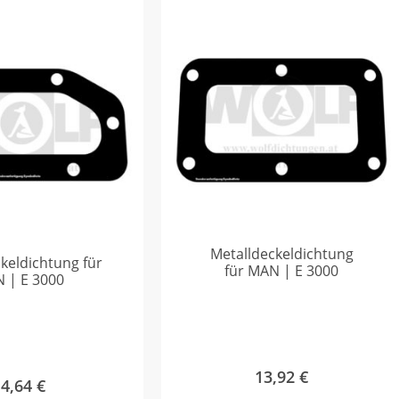
Metalldeckeldichtung
keldichtung für
für MAN | E 3000
 | E 3000
13,92
€
14,64
€