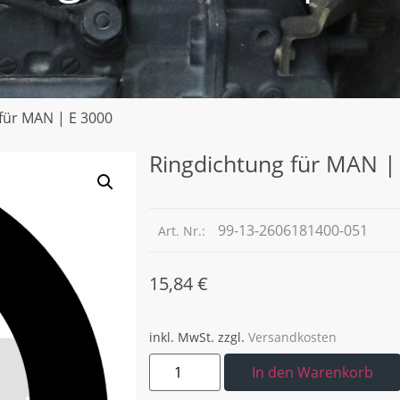
für MAN | E 3000
Ringdichtung für MAN |
99-13-2606181400-051
Art. Nr.:
15,84
€
inkl. MwSt.
zzgl.
Versandkosten
In den Warenkorb