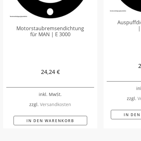
Auspuffd
Motorstaubremsendichtung
|
für MAN | E 3000
24,24
€
in
inkl. MwSt.
zzgl.
V
zzgl.
Versandkosten
IN DE
IN DEN WARENKORB