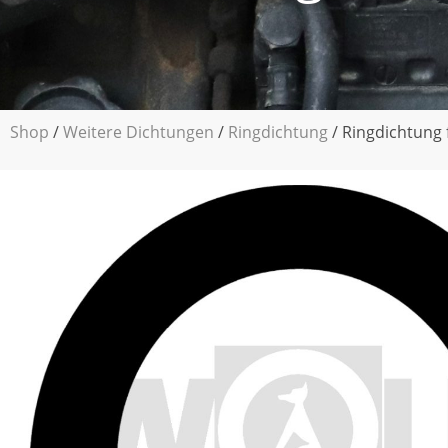
Shop
/
Weitere Dichtungen
/
Ringdichtung
/ Ringdichtung 