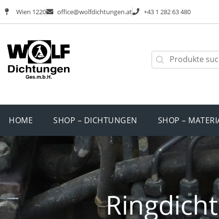
Wien 1220
office@wolfdichtungen.at
+43 1 282 63 480
HOME
SHOP – DICHTUNGEN
SHOP – MATERI
Ringdich