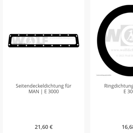
Seitendeckeldichtung für
Ringdichtun
MAN | E 3000
E 3
21,60
€
16,