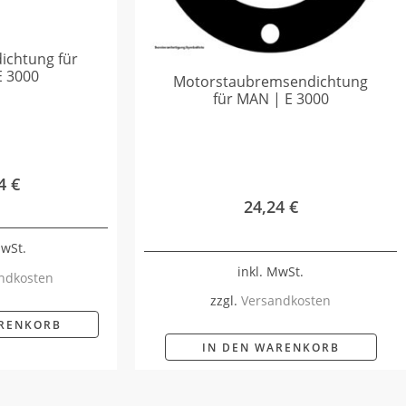
dichtung für
E 3000
Motorstaubremsendichtung
für MAN | E 3000
44
€
24,24
€
MwSt.
inkl. MwSt.
ndkosten
zzgl.
Versandkosten
ARENKORB
IN DEN WARENKORB