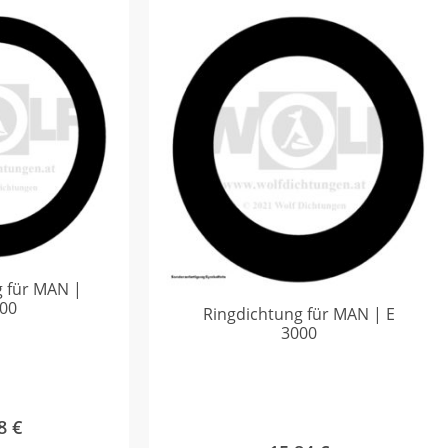
g für MAN |
000
Ringdichtung für MAN | E
3000
68
€