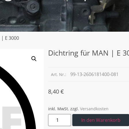
 | E 3000
Dichtring für MAN | E 3
99-13-2606181400-081
Art. Nr.:
8,40
€
inkl. MwSt.
zzgl.
Versandkosten
In den Warenkorb