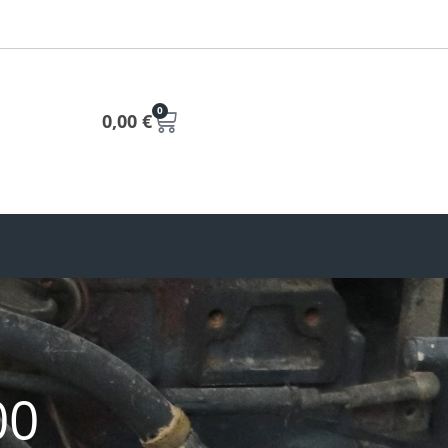
0
0,00
€
00