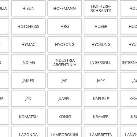
HOFHERR-
IZA
HISUN
HOFFMANN
HO
SCHRANTZ
HOTCHKISS
HRG
HUBER
HU
G
HYMAC
HYOSONG
HYOSUNG
HYU
INDUSTRIA
R
INDIAN
INGERSOLL
INTERN
ARGENTINIA
JAMES
JAP
JAPY
J
RE
JPX
JUWEL
KAELBLE
KÄ
KOMATSU
KÖNIG
KRAMER
KR
LAGONDA
LAMBORGHINI
LAMBRETTA
LANC