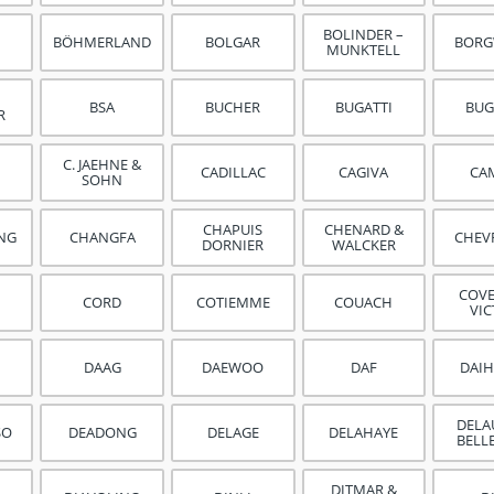
BOLINDER –
BÖHMERLAND
BOLGAR
BOR
MUNKTELL
H
BSA
BUCHER
BUGATTI
BU
R
C. JAEHNE &
CADILLAC
CAGIVA
CA
SOHN
CHAPUIS
CHENARD &
ANG
CHANGFA
CHEV
DORNIER
WALCKER
COV
CORD
COTIEMME
COUACH
VI
DAAG
DAEWOO
DAF
DAI
DELA
SO
DEADONG
DELAGE
DELAHAYE
BELL
DITMAR &