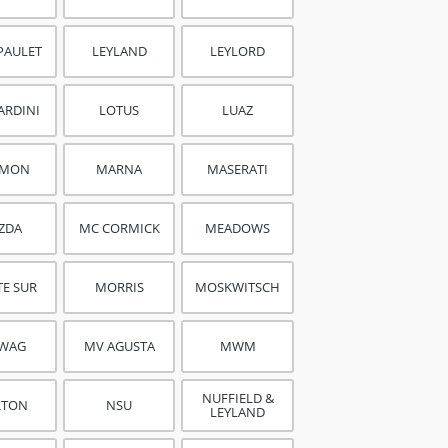
PAULET
LEYLAND
LEYLORD
ARDINI
LOTUS
LUAZ
RMON
MARNA
MASERATI
ZDA
MC CORMICK
MEADOWS
E SUR
MORRIS
MOSKWITSCH
WAG
MV AGUSTA
MWM
NUFFIELD &
RTON
NSU
LEYLAND