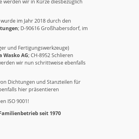
 werden wir in Kürze diesbezüglich
d wurde im Jahr 2018 durch den
htungen
; D-90616 Großhabersdorf, im
ger und Fertigungswerkzeuge)
a Wasko AG
; CH-8952 Schlieren
den wir nun schrittweise ebenfalls
von Dichtungen und Stanzteilen für
benfalls hier präsentieren
hen ISO 9001!
ilienbetrieb seit 1970