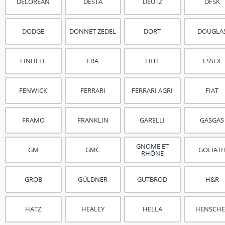
DELOREAN
DESTA
DEUTZ
DFSK
DODGE
DONNET ZEDEL
DORT
DOUGLA
EINHELL
ERA
ERTL
ESSEX
FENWICK
FERRARI
FERRARI AGRI
FIAT
FRAMO
FRANKLIN
GARELLI
GASGAS
GNOME ET
GM
GMC
GOLIAT
RHÔNE
GROB
GÜLDNER
GUTBROD
H&R
HATZ
HEALEY
HELLA
HENSCHE