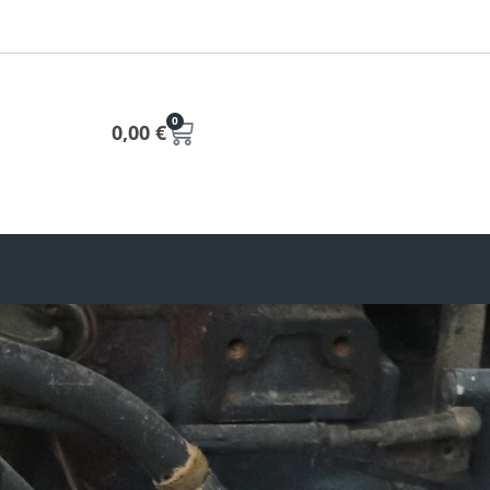
0
0,00
€