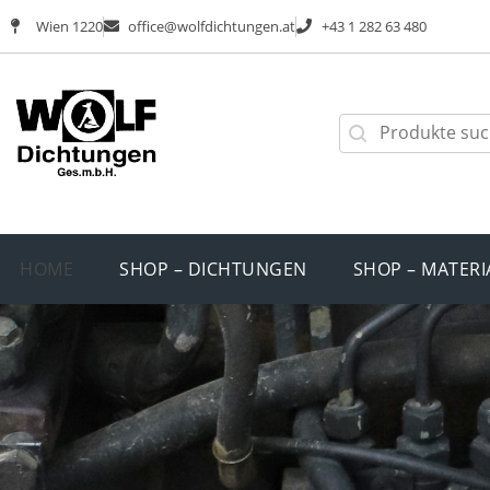
Wien 1220
office@wolfdichtungen.at
+43 1 282 63 480
HOME
SHOP – DICHTUNGEN
SHOP – MATERI