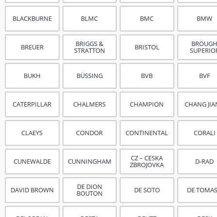
BLACKBURNE
BLMC
BMC
BMW
BRIGGS &
BROUG
BREUER
BRISTOL
STRATTON
SUPERIO
BUKH
BÜSSING
BVB
BVF
CATERPILLAR
CHALMERS
CHAMPION
CHANG JI
CLAEYS
CONDOR
CONTINENTAL
CORALI
CZ – CESKA
CUNEWALDE
CUNNINGHAM
D-RAD
ZBROJOVKA
DE DION
DAVID BROWN
DE SOTO
DE TOMA
BOUTON