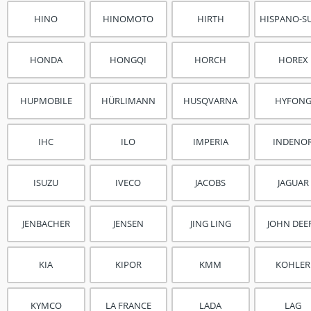
HINO
HINOMOTO
HIRTH
HISPANO-SU
HONDA
HONGQI
HORCH
HOREX
HUPMOBILE
HÜRLIMANN
HUSQVARNA
HYFON
IHC
ILO
IMPERIA
INDENO
ISUZU
IVECO
JACOBS
JAGUAR
JENBACHER
JENSEN
JING LING
JOHN DEE
KIA
KIPOR
KMM
KOHLER
KYMCO
LA FRANCE
LADA
LAG