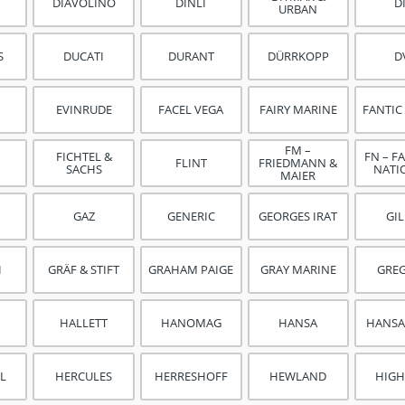
DIAVOLINO
DINLI
D
URBAN
S
DUCATI
DURANT
DÜRRKOPP
D
EVINRUDE
FACEL VEGA
FAIRY MARINE
FANTI
FM –
FICHTEL &
FN – F
FLINT
FRIEDMANN &
SACHS
NATI
MAIER
GAZ
GENERIC
GEORGES IRAT
GI
H
GRÄF & STIFT
GRAHAM PAIGE
GRAY MARINE
GRE
HALLETT
HANOMAG
HANSA
HANSA
L
HERCULES
HERRESHOFF
HEWLAND
HIG