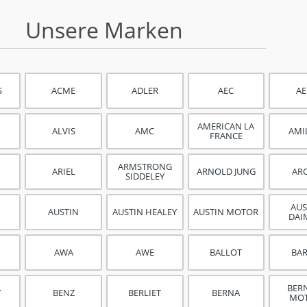
Unsere Marken
S
ACME
ADLER
AEC
A
AMERICAN LA
ALVIS
AMC
AMI
FRANCE
ARMSTRONG
ARIEL
ARNOLD JUNG
AR
SIDDELEY
AU
AUSTIN
AUSTIN HEALEY
AUSTIN MOTOR
DAI
AWA
AWE
BALLOT
BA
BER
Y
BENZ
BERLIET
BERNA
MO