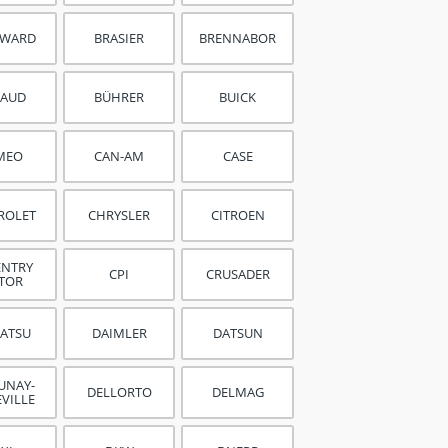
GWARD
BRASIER
BRENNABOR
GAUD
BÜHRER
BUICK
MEO
CAN-AM
CASE
ROLET
CHRYSLER
CITROEN
ENTRY
CPI
CRUSADER
CTOR
HATSU
DAIMLER
DATSUN
UNAY-
DELLORTO
DELMAG
EVILLE