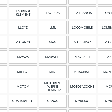
LAURIN &
LAVERDA
LEA FRANCIS
LEON 
KLEMENT
LLOYD
LML
LOCOMOBILE
LOMB
MALANCA
MAN
MARENDAZ
MA
MAWAS
MAXWELL
MAYBACH
MA
MILLOT
MINI
MITSUBISHI
MONT
MOTOREN­
MOTOM
WERKE
MOTOSACOCHE
MO
CHEMNITZ
NEW IMPERIAL
NISSAN
NORMAG
NO