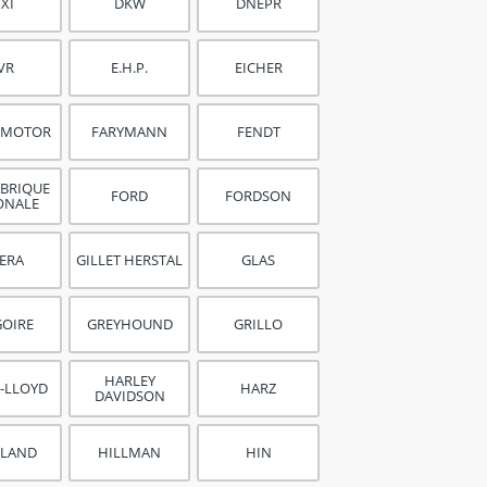
IXI
DKW
DNEPR
VR
E.H.P.
EICHER
C MOTOR
FARYMANN
FENDT
ABRIQUE
FORD
FORDSON
ONALE
LERA
GILLET HERSTAL
GLAS
GOIRE
GREYHOUND
GRILLO
HARLEY
-LLOYD
HARZ
DAVIDSON
HLAND
HILLMAN
HIN