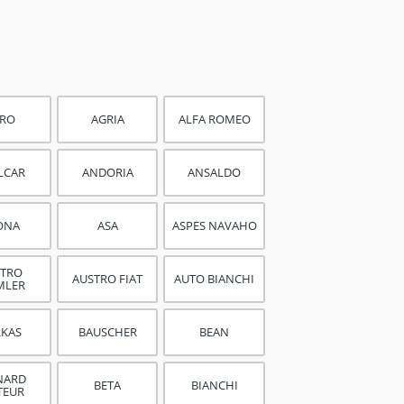
ERO
AGRIA
ALFA ROMEO
LCAR
ANDORIA
ANSALDO
ONA
ASA
ASPES NAVAHO
STRO
AUSTRO FIAT
AUTO BIANCHI
MLER
RKAS
BAUSCHER
BEAN
NARD
BETA
BIANCHI
TEUR