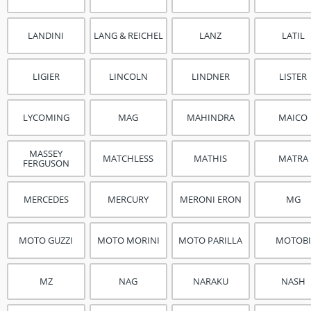
LANDINI
LANG & REICHEL
LANZ
LATIL
LIGIER
LINCOLN
LINDNER
LISTER
LYCOMING
MAG
MAHINDRA
MAICO
MASSEY
MATCHLESS
MATHIS
MATRA
FERGUSON
MERCEDES
MERCURY
MERONI ERON
MG
MOTO GUZZI
MOTO MORINI
MOTO PARILLA
MOTOBI
MZ
NAG
NARAKU
NASH