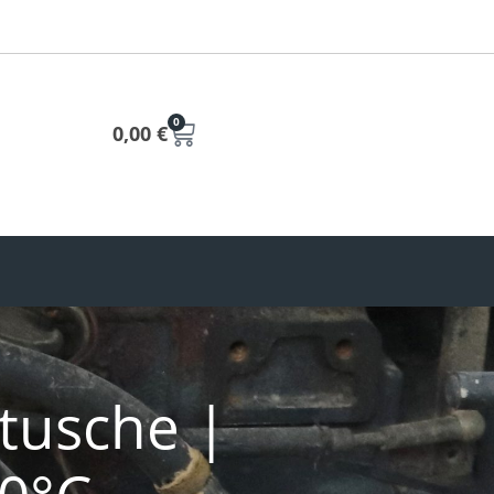
0
0,00
€
tusche |