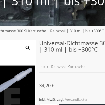
 | 310 ml | bis +3
chtmasse 300 SI Kartusche | Reinzosil | 310 ml | bis +300°C
Universal-Dichtmasse 30
| 310 ml | bis +300°C
Reinzosil Kartusche
SKU
34,20
€
inkl. MwSt.
zzgl.
Versandkosten