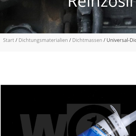
Reinzosil
Start
/
Dichtungsmaterialien
/
Dichtmassen
/ Universal-Di