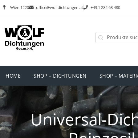
Wien 1220
office@wolfdichtungen.at
+43 1 282 63 480
HOME
SHOP – DICHTUNGEN
SHOP – MATERI
Universal-Dic