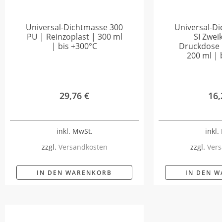
Universal-Dichtmasse 300
Universal-D
PU | Reinzoplast | 300 ml
SI Zwe
| bis +300°C
Druckdose |
200 ml | 
29,76
€
16
inkl. MwSt.
inkl.
zzgl.
Versandkosten
zzgl.
Vers
IN DEN WARENKORB
IN DEN 