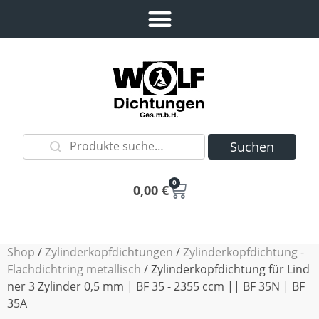
Suchen
0
0,00
€
Shop
/
Zylinderkopfdichtungen
/
Zylinderkopfdichtung -
Flachdichtring metallisch
/ Zylinderkopfdichtung für Lind
ner 3 Zylinder 0,5 mm | BF 35 - 2355 ccm || BF 35N | BF
35A