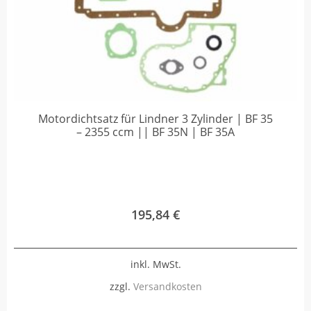
Motordichtsatz für Lindner 3 Zylinder | BF 35
– 2355 ccm || BF 35N | BF 35A
195,84
€
inkl. MwSt.
zzgl.
Versandkosten