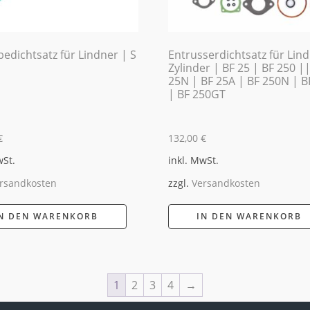
bedichtsatz für Lindner | S
Entrusserdichtsatz für Lin
Zylinder | BF 25 | BF 250 |
25N | BF 25A | BF 250N | B
| BF 250GT
€
132,00
€
wSt.
inkl. MwSt.
rsandkosten
zzgl.
Versandkosten
N DEN WARENKORB
IN DEN WARENKORB
1
2
3
4
→