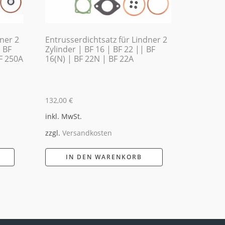
dner 2
Entrusserdichtsatz für Lindner 2
| BF
Zylinder | BF 16 | BF 22 || BF
F 250A
16(N) | BF 22N | BF 22A
132,00
€
inkl. MwSt.
zzgl.
Versandkosten
IN DEN WARENKORB