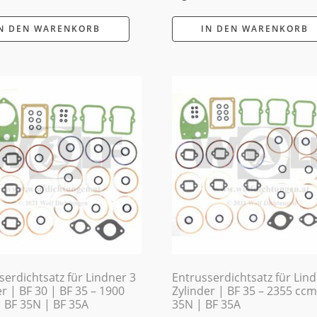
N DEN WARENKORB
IN DEN WARENKORB
serdichtsatz für Lindner 3
Entrusserdichtsatz für Lin
r | BF 30 | BF 35 – 1900
Zylinder | BF 35 – 2355 ccm
 BF 35N | BF 35A
35N | BF 35A