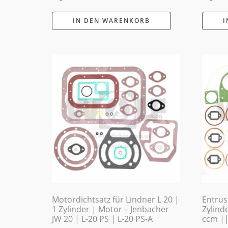
IN DEN WARENKORB
I
Motordichtsatz für Lindner L 20 |
Entrus
1 Zylinder | Motor – Jenbacher
Zylinde
JW 20 | L-20 PS | L-20 PS-A
ccm ||