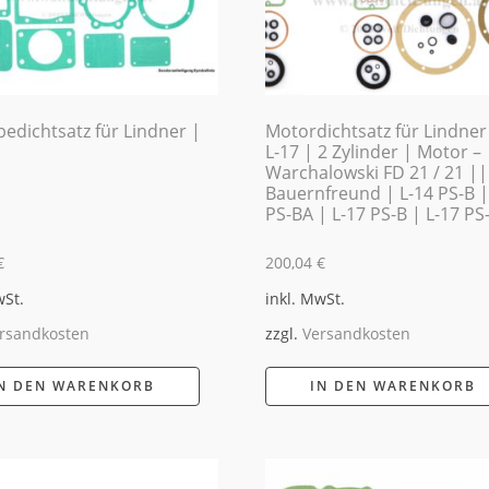
bedichtsatz für Lindner |
Motordichtsatz für Lindner 
L-17 | 2 Zylinder | Motor –
Warchalowski FD 21 / 21 ||
Bauernfreund | L-14 PS-B |
PS-BA | L-17 PS-B | L-17 PS
€
200,04
€
wSt.
inkl. MwSt.
rsandkosten
zzgl.
Versandkosten
N DEN WARENKORB
IN DEN WARENKORB