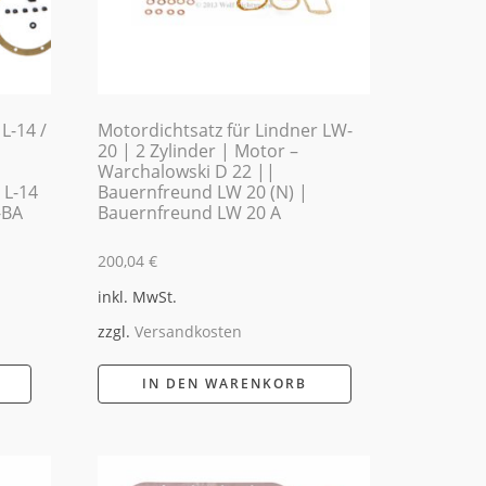
L-14 /
Motordichtsatz für Lindner LW-
20 | 2 Zylinder | Motor –
Warchalowski D 22 ||
 L-14
Bauernfreund LW 20 (N) |
-BA
Bauernfreund LW 20 A
200,04
€
inkl. MwSt.
zzgl.
Versandkosten
IN DEN WARENKORB