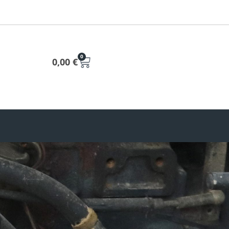
0
0,00
€