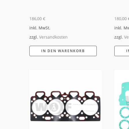
186,00
€
180,00
inkl. MwSt.
inkl. M
zzgl.
Versandkosten
zzgl.
Ve
IN DEN WARENKORB
I