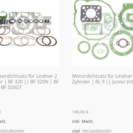
serdichtsatz für Lindner 2
Motordichtsatz für Lindner
er | BF 320 || BF 320N | BF
Zylinder | RL 9 || Junior (H
 BF 320GT
€
186,00
€
wSt.
inkl. MwSt.
rsandkosten
zzgl.
Versandkosten