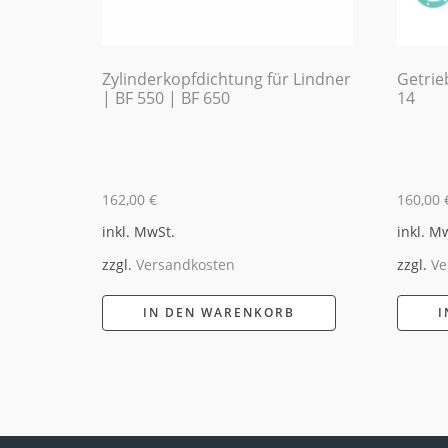
Zylinderkopfdichtung für Lindner
Getrie
| BF 550 | BF 650
14
162,00
€
160,00
inkl. MwSt.
inkl. M
zzgl.
Versandkosten
zzgl.
Ve
IN DEN WARENKORB
I