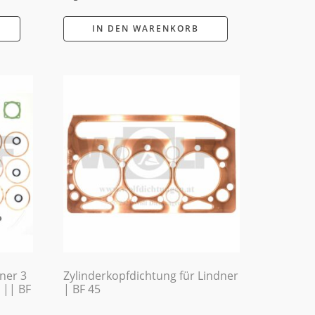
IN DEN WARENKORB
dner 3
Zylinderkopfdichtung für Lindner
 || BF
| BF 45