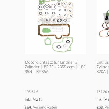
Motordichtsatz für Lindner 3
Entrus
Zylinder | BF 35 – 2355 ccm || BF
Zylind
35N | BF 35A
320A |
195,84
€
187,20
inkl. MwSt.
inkl. M
zzgl.
Versandkosten
zzgl.
Ve