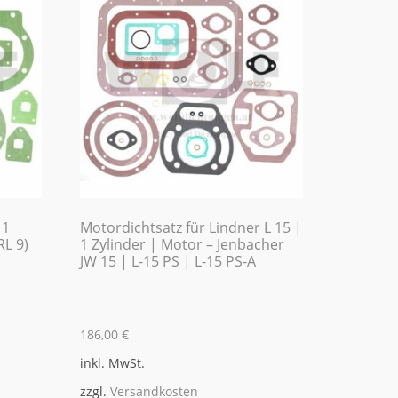
 1
Motordichtsatz für Lindner L 15 |
RL 9)
1 Zylinder | Motor – Jenbacher
JW 15 | L-15 PS | L-15 PS-A
186,00
€
inkl. MwSt.
zzgl.
Versandkosten