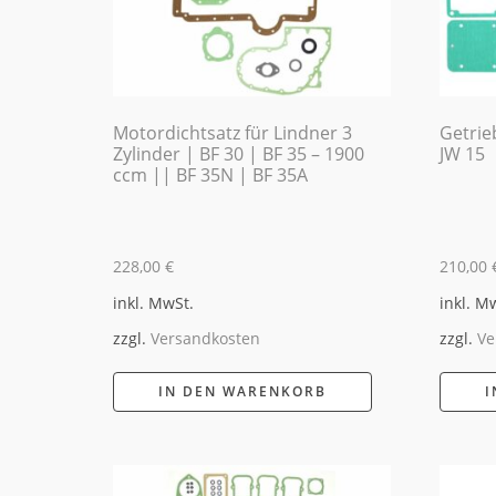
Motordichtsatz für Lindner 3
Getrie
Zylinder | BF 30 | BF 35 – 1900
JW 15
ccm || BF 35N | BF 35A
228,00
€
210,00
inkl. MwSt.
inkl. M
zzgl.
Versandkosten
zzgl.
Ve
IN DEN WARENKORB
I