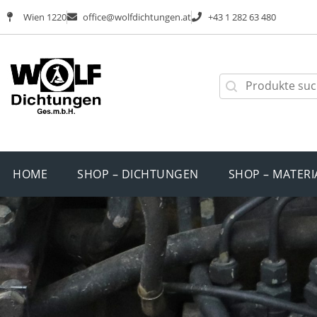
Wien 1220
office@wolfdichtungen.at
+43 1 282 63 480
HOME
SHOP – DICHTUNGEN
SHOP – MATERI