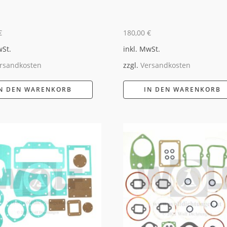
€
180,00
€
wSt.
inkl. MwSt.
rsandkosten
zzgl.
Versandkosten
N DEN WARENKORB
IN DEN WARENKORB