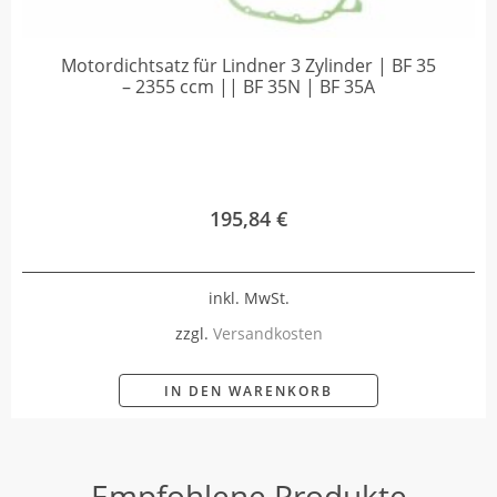
Motordichtsatz für Lindner 3 Zylinder | BF 35
– 2355 ccm || BF 35N | BF 35A
195,84
€
inkl. MwSt.
zzgl.
Versandkosten
IN DEN WARENKORB
Empfohlene Produkte