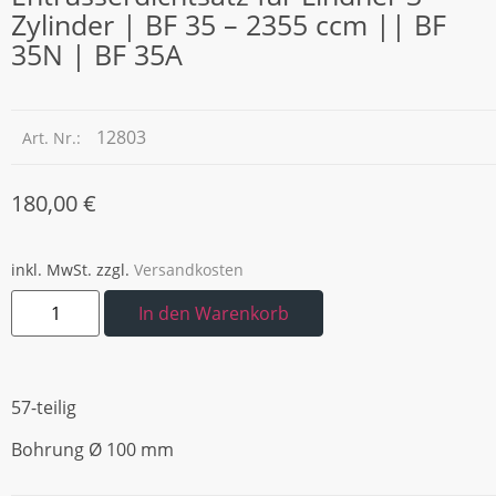
Zylinder | BF 35 – 2355 ccm || BF
35N | BF 35A
12803
Art. Nr.:
180,00
€
inkl. MwSt.
zzgl.
Versandkosten
In den Warenkorb
57-teilig
Bohrung Ø 100 mm