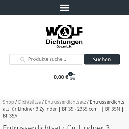
Suchen
0
0,00
€
Shop
/
Dichtsätze
/
Entrusserdichtsatz
/ Entrusserdichts
atz für Lindner 3 Zylinder | BF 35 - 2355 ccm || BF 35N |
BF 35A
Entrusserdichtsatz für Lindner 3