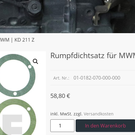
MWM | KD 211 Z
Rumpfdichtsatz für MW
01-0182-070-000-000
Art. Nr.:
58,80
€
inkl. MwSt.
zzgl.
Versandkosten
In den Warenkorb