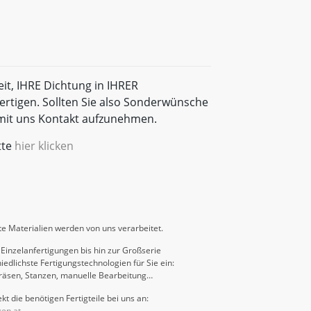
eit, IHRE Dichtung in IHRER
rtigen. Sollten Sie also Sonderwünsche
t mit uns Kontakt aufzunehmen.
tte
hier klicken
e Materialien werden von uns verarbeitet.
Einzelanfertigungen bis hin zur Großserie
iedlichste Fertigungstechnologien für Sie ein:
räsen, Stanzen, manuelle Bearbeitung…
kt die benötigen Fertigteile bei uns an:
gen.at