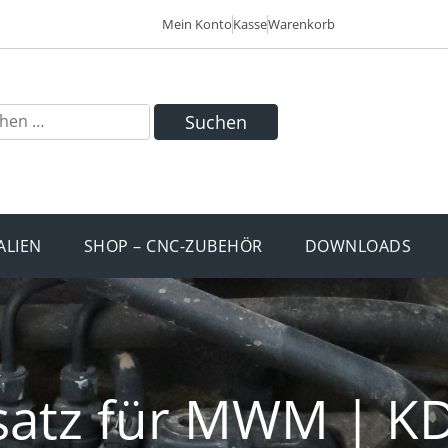
Mein Konto
Kasse
Warenkorb
Suchen
ALIEN
SHOP – CNC-ZUBEHÖR
DOWNLOADS
satz für MWM | KD