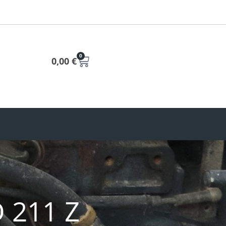
0
0,00
€
 211 Z