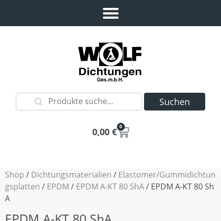
Suchen
0
0,00
€
Shop
/
Dichtungsmaterialien
/
Elastomer/Gummidichtun
gsplatten
/
EPDM
/
EPDM A-KT 80 ShA
/ EPDM A-KT 80 Sh
A
EPDM A-KT 80 ShA