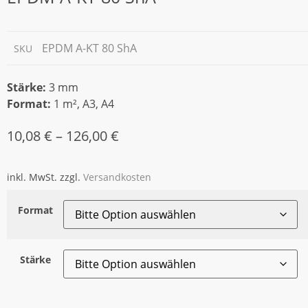
EPDM A-KT 80 ShA
SKU
Stärke:
3 mm
Format:
1 m², A3, A4
10,08
€
–
126,00
€
inkl. MwSt.
zzgl.
Versandkosten
Format
Stärke