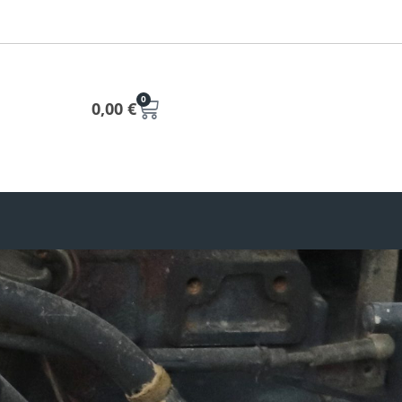
0
0,00
€