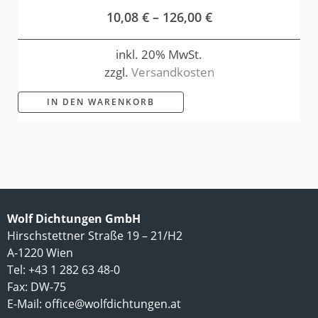
10,08
€
–
126,00
€
inkl. 20% MwSt.
zzgl.
Versandkosten
IN DEN WARENKORB
Wolf Dichtungen GmbH
Hirschstettner Straße 19 – 21/H2
A-1220 Wien
Tel: +43 1 282 63 48-0
Fax: DW-75
E-Mail:
office@wolfdichtungen.at