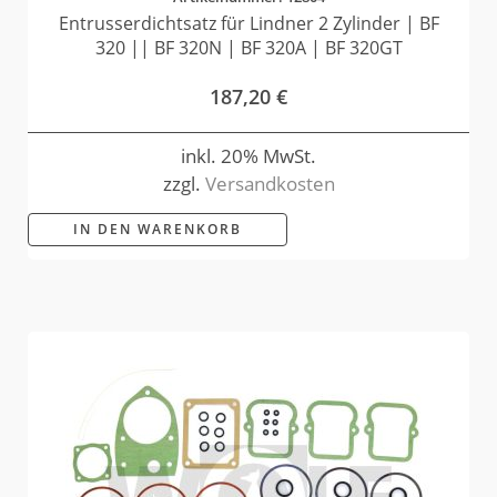
Entrusserdichtsatz für Lindner 2 Zylinder | BF
320 || BF 320N | BF 320A | BF 320GT
187,20
€
inkl. 20% MwSt.
zzgl.
Versandkosten
IN DEN WARENKORB