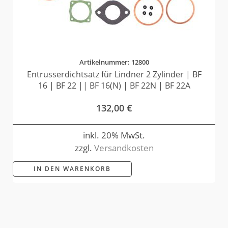
Artikelnummer: 12800
Entrusserdichtsatz für Lindner 2 Zylinder | BF
16 | BF 22 || BF 16(N) | BF 22N | BF 22A
132,00
€
inkl. 20% MwSt.
zzgl.
Versandkosten
IN DEN WARENKORB