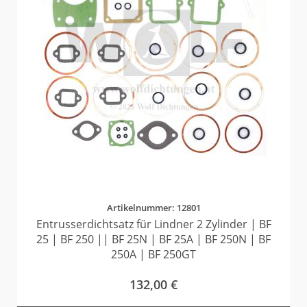
Artikelnummer: 12801
Entrusserdichtsatz für Lindner 2 Zylinder | BF
25 | BF 250 || BF 25N | BF 25A | BF 250N | BF
250A | BF 250GT
132,00
€