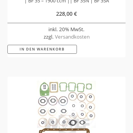
| BF 35 – 1900 ccm || BF 35N | BF 35A
228,00
€
inkl. 20% MwSt.
zzgl.
Versandkosten
IN DEN WARENKORB