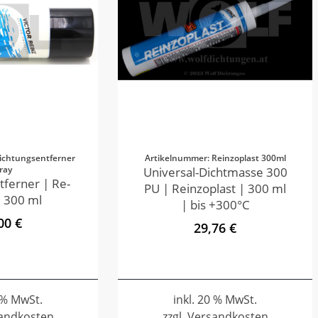
ichtungsentferner
Artikelnummer: Reinzoplast 300ml
ray
Universal-Dichtmasse 300
tferner | Re-
PU | Reinzoplast | 300 ml
 300 ml
| bis +300°C
00 €
29,76 €
0 % MwSt.
inkl. 20 % MwSt.
sandkosten
zzgl. Versandkosten