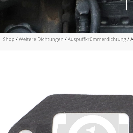
|
Shop
/
Weitere Dichtungen
/
Auspuffkrümmerdichtung
/ 