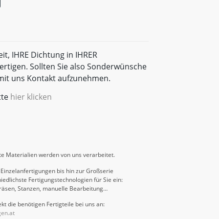
eit, IHRE Dichtung in IHRER
rtigen. Sollten Sie also Sonderwünsche
t mit uns Kontakt aufzunehmen.
tte
hier klicken
e Materialien werden von uns verarbeitet.
Einzelanfertigungen bis hin zur Großserie
iedlichste Fertigungstechnologien für Sie ein:
räsen, Stanzen, manuelle Bearbeitung…
kt die benötigen Fertigteile bei uns an:
gen.at