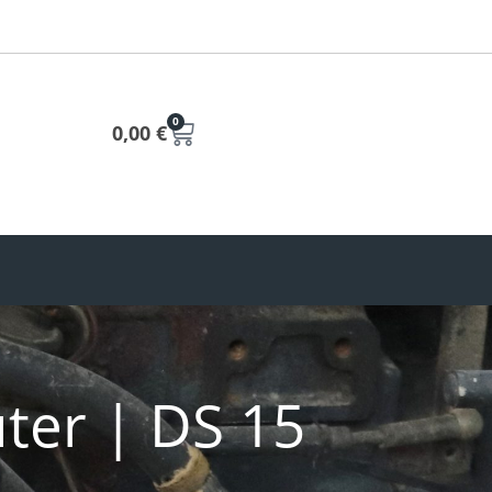
0
0,00
€
ter | DS 15