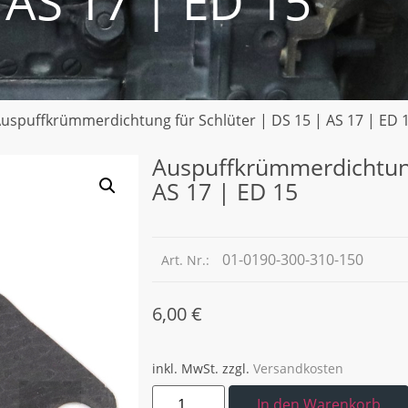
 AS 17 | ED 15
Auspuffkrümmerdichtung für Schlüter | DS 15 | AS 17 | ED 
Auspuffkrümmerdichtung
AS 17 | ED 15
01-0190-300-310-150
Art. Nr.:
6,00
€
inkl. MwSt.
zzgl.
Versandkosten
In den Warenkorb