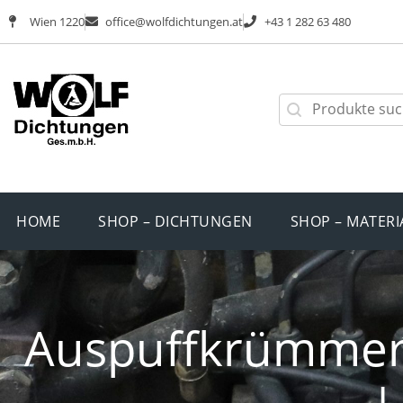
Wien 1220
office@wolfdichtungen.at
+43 1 282 63 480
HOME
SHOP – DICHTUNGEN
SHOP – MATERI
Auspuffkrümmerd