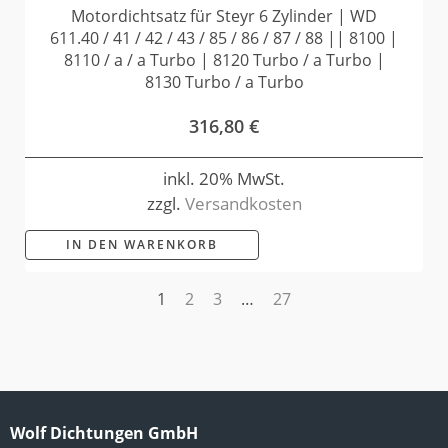
Motordichtsatz für Steyr 6 Zylinder | WD
611.40 / 41 / 42 / 43 / 85 / 86 / 87 / 88 || 8100 |
8110 / a / a Turbo | 8120 Turbo / a Turbo |
8130 Turbo / a Turbo
316,80
€
inkl. 20% MwSt.
zzgl.
Versandkosten
IN DEN WARENKORB
1
2
3
…
27
Wolf Dichtungen GmbH