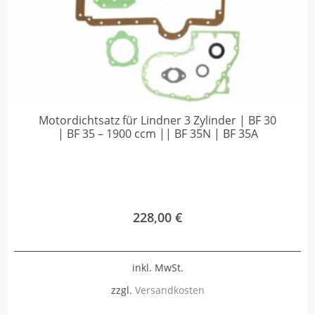
Motordichtsatz für Lindner 3 Zylinder | BF 30
| BF 35 – 1900 ccm || BF 35N | BF 35A
228,00
€
inkl. MwSt.
zzgl.
Versandkosten