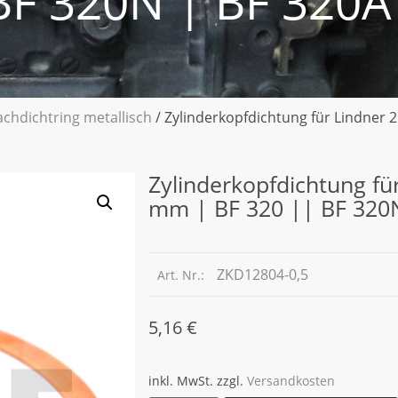
BF 320N | BF 320A
achdichtring metallisch
/ Zylinderkopfdichtung für Lindner 2
Zylinderkopfdichtung für
mm | BF 320 || BF 320
ZKD12804-0,5
Art. Nr.:
5,16
€
inkl. MwSt.
zzgl.
Versandkosten