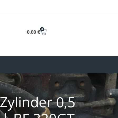
0
0,00
€
Zylinder 0,5