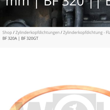
mm | BF 320 || 
Shop
/
Zylinderkopfdichtungen
/
Zylinderkopfdichtung - Fl
BF 320A | BF 320GT