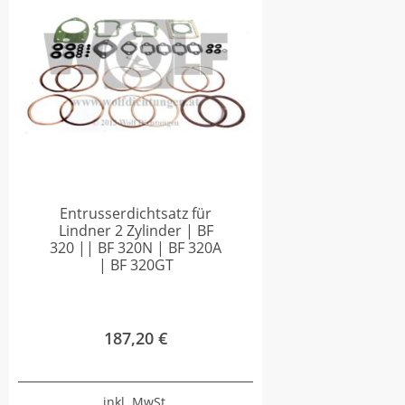
Entrusserdichtsatz für
Lindner 2 Zylinder | BF
320 || BF 320N | BF 320A
| BF 320GT
187,20
€
inkl. MwSt.