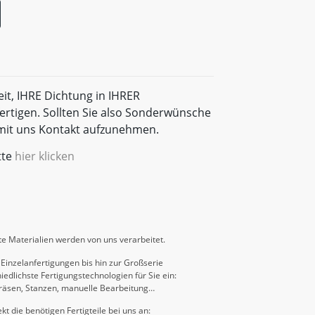
eit, IHRE Dichtung in IHRER
rtigen. Sollten Sie also Sonderwünsche
t mit uns Kontakt aufzunehmen.
tte
hier klicken
e Materialien werden von uns verarbeitet.
Einzelanfertigungen bis hin zur Großserie
iedlichste Fertigungstechnologien für Sie ein:
räsen, Stanzen, manuelle Bearbeitung…
kt die benötigen Fertigteile bei uns an: