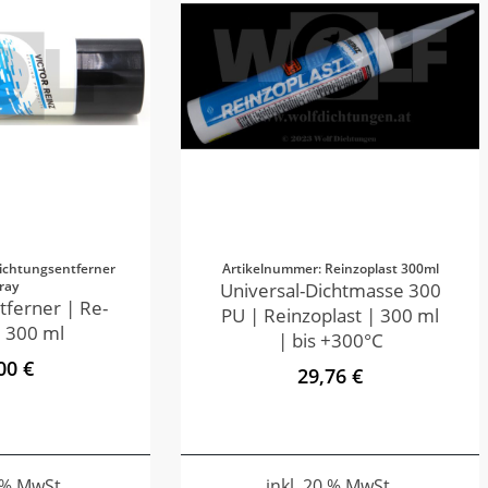
ichtungsentferner
Artikelnummer: Reinzoplast 300ml
ray
Universal-Dichtmasse 300
tferner | Re-
PU | Reinzoplast | 300 ml
 300 ml
| bis +300°C
00 €
29,76 €
0 % MwSt.
inkl. 20 % MwSt.