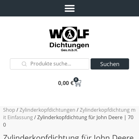
Suchen
0
0,00
€
Shop
/
Zylinderkopfdichtungen
/
Zylinderkopfdichtung m
it Einfassung
/ Zylinderkopfdichtung für John Deere | 70
0
Zylinderkopfdichtung für John Deere