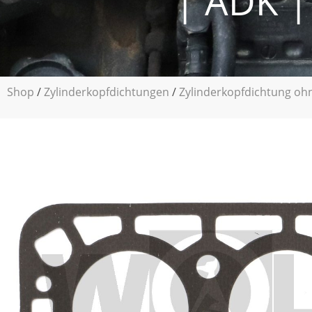
| ADK |
Shop
/
Zylinderkopfdichtungen
/
Zylinderkopfdichtung oh