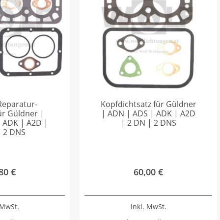
Reparatur-
Kopfdichtsatz für Güldner
ür Güldner |
| ADN | ADS | ADK | A2D
 ADK | A2D |
| 2 DN | 2 DNS
| 2 DNS
,80
€
60,00
€
 MwSt.
inkl. MwSt.