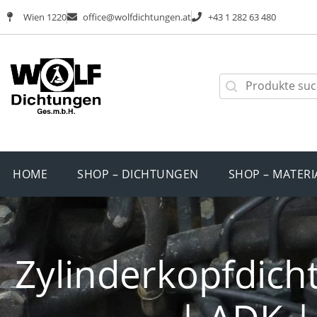
Wien 1220
office@wolfdichtungen.at
+43 1 282 63 480
HOME
SHOP – DICHTUNGEN
SHOP – MATERI
Zylinderkopfdich