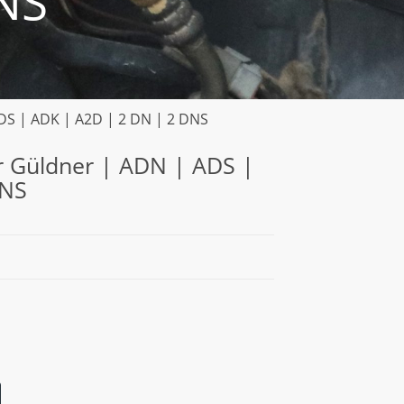
NS
ADS | ADK | A2D | 2 DN | 2 DNS
ür Güldner | ADN | ADS |
DNS