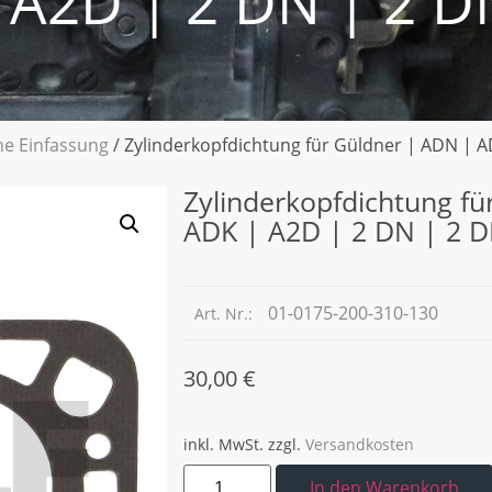
 A2D | 2 DN | 2 D
ne Einfassung
/ Zylinderkopfdichtung für Güldner | ADN | 
Zylinderkopfdichtung f
ADK | A2D | 2 DN | 2 
01-0175-200-310-130
Art. Nr.:
30,00
€
inkl. MwSt.
zzgl.
Versandkosten
In den Warenkorb