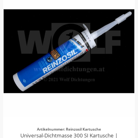
Artikelnummer: Reinzosil Kartusche
Universal-Dichtmasse 300 SI Kartusche |