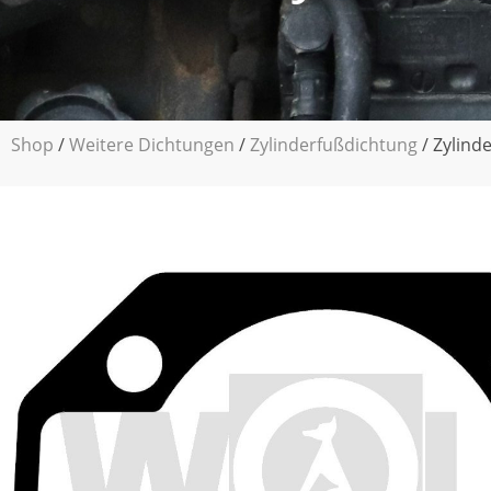
Shop
/
Weitere Dichtungen
/
Zylinderfußdichtung
/ Zylind