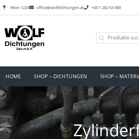
Wien 1220
office@wolfdichtungen.at
+43 1 282 63 480
HOME
SHOP – DICHTUNGEN
SHOP – MATERI
Zylinder