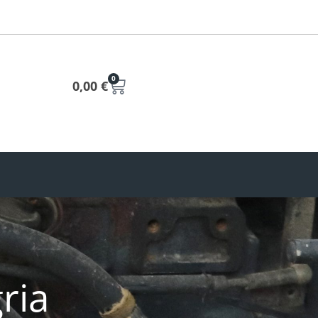
0
0,00
€
ria