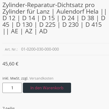
Zylinder-Reparatur-Dichtsatz pro
Zylinder für Lanz | Aulendorf Hela ||
D 12 | D 14 | D 15 | D 24 | D 38 | D
45 | D 130 | D 225 | D 230 | D 415
|| AE | AZ | AD
01-0200-030-000-000
Art. Nr.:
45,60
€
inkl. MwSt.
zzgl.
Versandkosten
In den Warenkorb
7-teilig