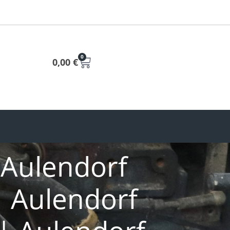
0
0,00
€
| Aulendorf
| Aulendorf