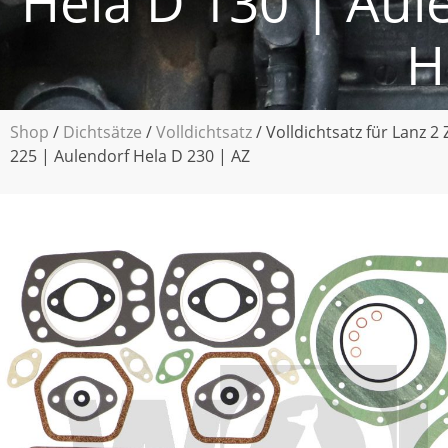
Hela D 130 | Aul
H
Shop
/
Dichtsätze
/
Volldichtsatz
/ Volldichtsatz für Lanz 
225 | Aulendorf Hela D 230 | AZ