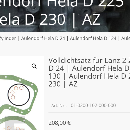
endorf Hela D 225 
ela D 230 | AZ
2 Zylinder | Aulendorf Hela D 24 | Aulendorf Hela D 124 | Au
Volldichtsatz für Lanz 2
D 24 | Aulendorf Hela D
130 | Aulendorf Hela D 
230 | AZ
01-0200-102-000-000
Art. Nr.:
208,00
€