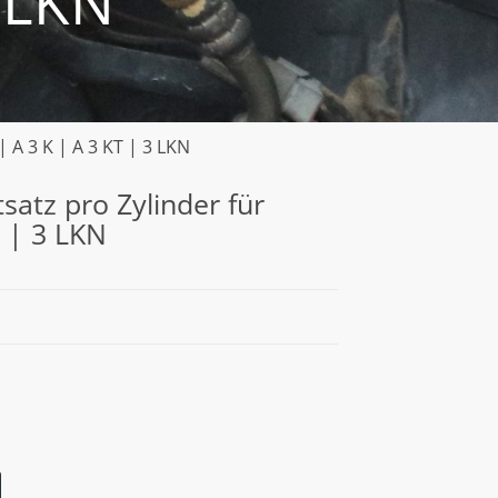
3 LKN
 A 3 K | A 3 KT | 3 LKN
satz pro Zylinder für
T | 3 LKN