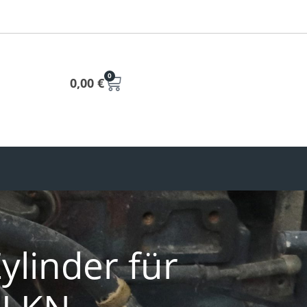
0
0,00
€
ylinder für