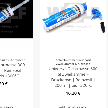
einzosil Kartusche
Artikelnummer: Reinzosil
Zweikammer-Druckdose
ichtmasse 300
Universal-Dichtmasse 300
 | Reinzosil |
SI Zweikammer-
bis +300°C
Druckdose | Reinzosil |
20 €
200 ml | bis +320°C
16,20 €
0 % MwSt.
inkl. 20 % MwSt.