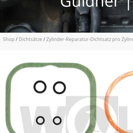
Güldner |
Shop
/
Dichtsätze
/
Zylinder-Reparatur-Dichtsatz pro Zylin