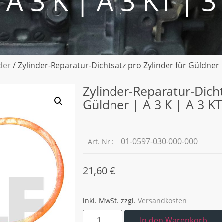
 A 3 K | A 3 KT | 
der
/ Zylinder-Reparatur-Dichtsatz pro Zylinder für Güldner |
Zylinder-Reparatur-Dicht
Güldner | A 3 K | A 3 K
01-0597-030-000-000
Art. Nr.:
21,60
€
inkl. MwSt.
zzgl.
Versandkosten
In den Warenkorb