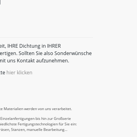
eit, IHRE Dichtung in IHRER
rtigen. Sollten Sie also Sonderwünsche
t mit uns Kontakt aufzunehmen.
tte
hier klicken
e Materialien werden von uns verarbeitet.
Einzelanfertigungen bis hin zur Großserie
iedlichste Fertigungstechnologien für Sie ein:
räsen, Stanzen, manuelle Bearbeitung…