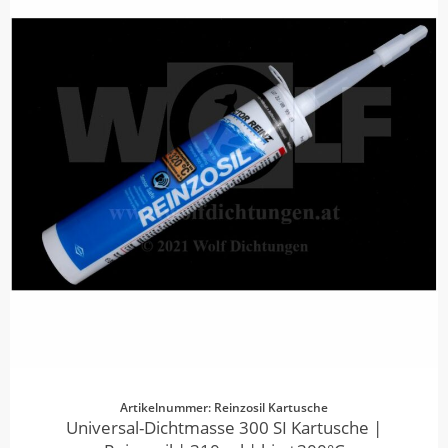
Artikelnummer: Reinzosil Kartusche
Universal-Dichtmasse 300 SI Kartusche |