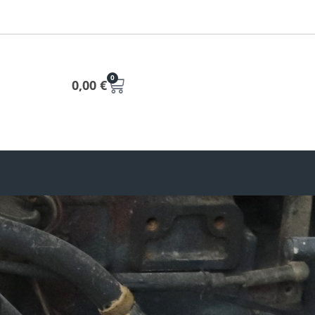
0
0,00
€