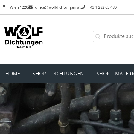
Wien 1220
office@wolfdichtungen.at
+43 1 282 63 480
HOME
SHOP – DICHTUNGEN
SHOP – MATERI