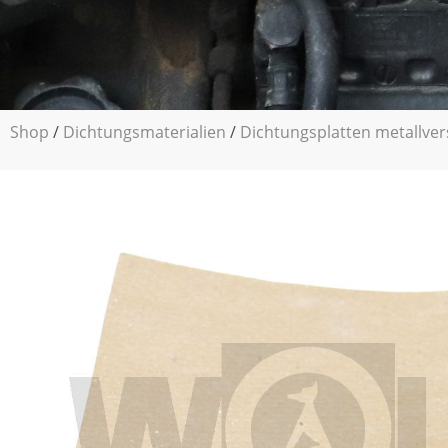
Shop
/
Dichtungsmaterialien
/
Dichtungsplatten metallver