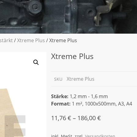
stärkt
/
Xtreme Plus
/ Xtreme Plus
Xtreme Plus
Xtreme Plus
SKU
Stärke:
1,2 mm - 1,6 mm
Format:
1 m², 1000x500mm, A3, A4
11,76
€
–
186,00
€
inkl. MwSt.
zzgl.
Versandkosten