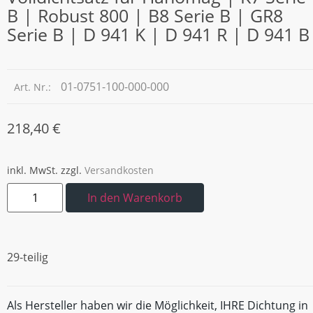
B | Robust 800 | B8 Serie B | GR8
Serie B | D 941 K | D 941 R | D 941 B
01-0751-100-000-000
Art. Nr.:
218,40
€
inkl. MwSt.
zzgl.
Versandkosten
In den Warenkorb
29-teilig
Als Hersteller haben wir die Möglichkeit, IHRE Dichtung in