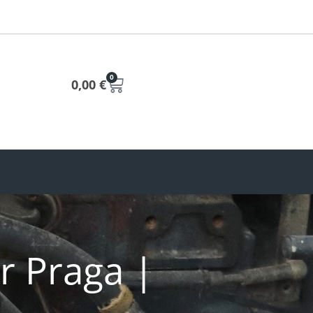
0
0,00
€
r Praga |