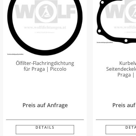
Ölfilter-Flachringdichtung
Kurbel
für Praga | Piccolo
Seitendeckel
Praga |
Preis auf Anfrage
Preis au
DETAILS
DET