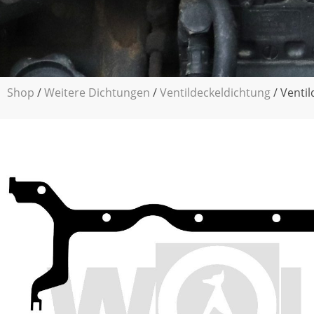
Shop
/
Weitere Dichtungen
/
Ventildeckeldichtung
/ Ventil