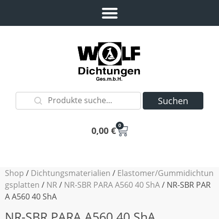
Suchen
0
0,00
€
Shop
/
Dichtungsmaterialien
/
Elastomer/Gummidichtun
gsplatten
/
NR
/
NR-SBR PARA A560 40 ShA
/ NR-SBR PAR
A A560 40 ShA
NR-SBR PARA A560 40 ShA