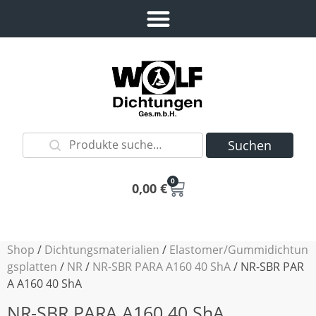
Suchen
0
0,00
€
Shop
/
Dichtungsmaterialien
/
Elastomer/Gummidichtun
gsplatten
/
NR
/
NR-SBR PARA A160 40 ShA
/ NR-SBR PAR
A A160 40 ShA
NR-SBR PARA A160 40 ShA