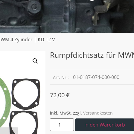
MWM 4 Zylinder | KD 12 V
Rumpfdichtsatz für MWM
01-0187-074-000-000
Art. Nr.:
72,00
€
inkl. MwSt.
zzgl.
Versandkosten
In den Warenkorb