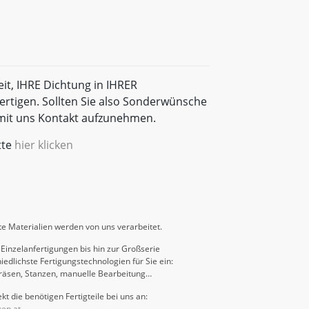
eit, IHRE Dichtung in IHRER
rtigen. Sollten Sie also Sonderwünsche
t mit uns Kontakt aufzunehmen.
tte
hier klicken
e Materialien werden von uns verarbeitet.
Einzelanfertigungen bis hin zur Großserie
iedlichste Fertigungstechnologien für Sie ein:
räsen, Stanzen, manuelle Bearbeitung…
kt die benötigen Fertigteile bei uns an:
gen.at