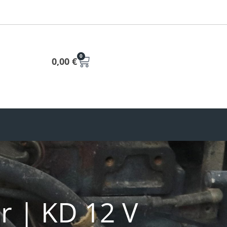
0
0,00
€
r | KD 12 V