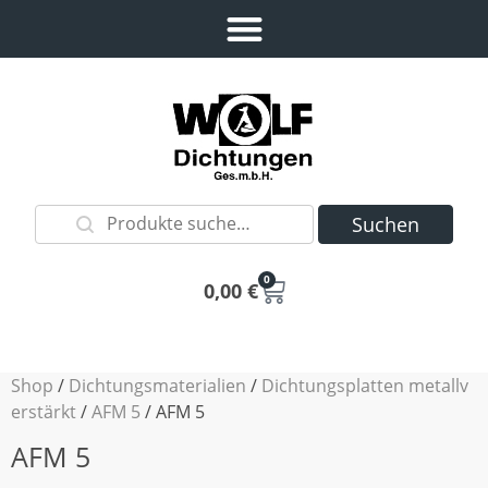
Suchen
0
0,00
€
Shop
/
Dichtungsmaterialien
/
Dichtungsplatten metallv
erstärkt
/
AFM 5
/ AFM 5
AFM 5