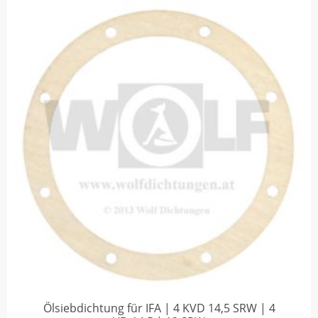
Ölsiebdichtung für IFA | 4 KVD 14,5 SRW | 4