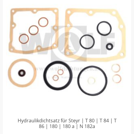
Hydraulikdichtsatz für Steyr | T 80 | T 84 | T
86 | 180 | 180 a | N 182a