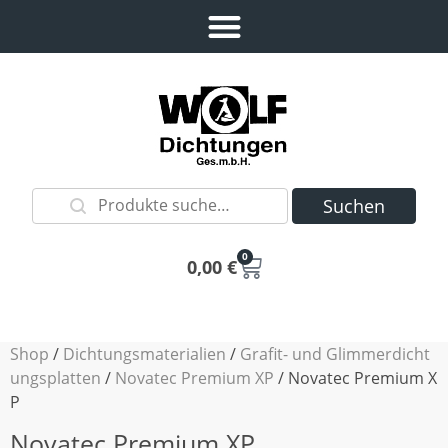
Suchen
0
0,00
€
Shop
/
Dichtungsmaterialien
/
Grafit- und Glimmerdicht
ungsplatten
/
Novatec Premium XP
/ Novatec Premium X
P
Novatec Premium XP