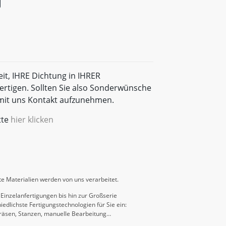
eit, IHRE Dichtung in IHRER
rtigen. Sollten Sie also Sonderwünsche
t mit uns Kontakt aufzunehmen.
tte
hier klicken
e Materialien werden von uns verarbeitet.
Einzelanfertigungen bis hin zur Großserie
iedlichste Fertigungstechnologien für Sie ein:
räsen, Stanzen, manuelle Bearbeitung…