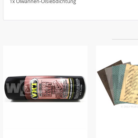
1x Ölwannen-Ölsiebdichtung