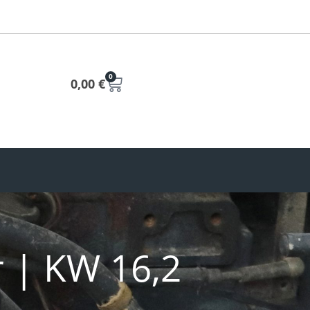
0
0,00
€
r | KW 16,2