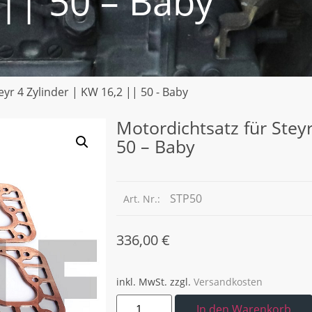
|| 50 – Baby
eyr 4 Zylinder | KW 16,2 || 50 - Baby
Motordichtsatz für Steyr
50 – Baby
STP50
Art. Nr.:
336,00
€
inkl. MwSt.
zzgl.
Versandkosten
In den Warenkorb