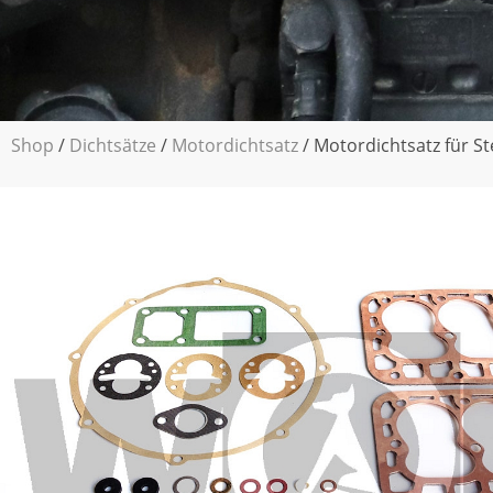
Shop
/
Dichtsätze
/
Motordichtsatz
/ Motordichtsatz für St