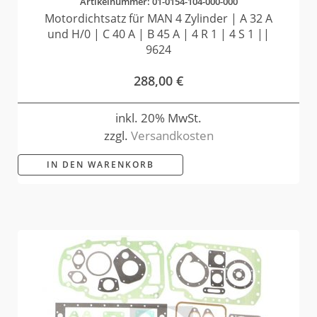
Artikelnummer: 01-0154-104-000-000
Motordichtsatz für MAN 4 Zylinder | A 32 A
und H/0 | C 40 A | B 45 A | 4 R 1 | 4 S 1 ||
9624
288,00
€
inkl. 20% MwSt.
zzgl.
Versandkosten
IN DEN WARENKORB