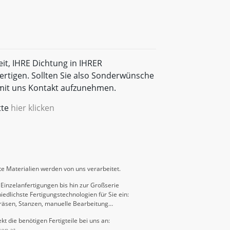
eit, IHRE Dichtung in IHRER
rtigen. Sollten Sie also Sonderwünsche
t mit uns Kontakt aufzunehmen.
tte
hier klicken
e Materialien werden von uns verarbeitet.
Einzelanfertigungen bis hin zur Großserie
iedlichste Fertigungstechnologien für Sie ein:
räsen, Stanzen, manuelle Bearbeitung…
kt die benötigen Fertigteile bei uns an:
gen.at