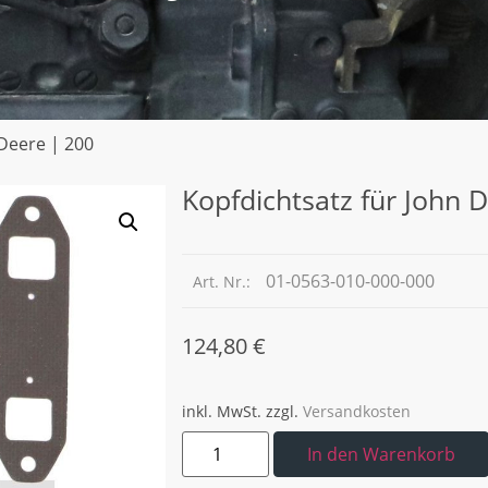
 Deere | 200
Kopfdichtsatz für John 
01-0563-010-000-000
Art. Nr.:
124,80
€
inkl. MwSt.
zzgl.
Versandkosten
In den Warenkorb