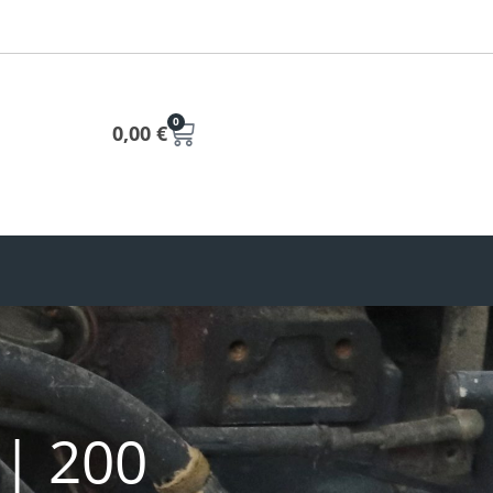
0
0,00
€
 | 200