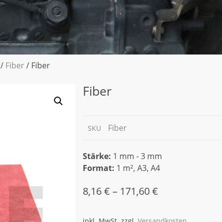
/
Fiber
/ Fiber
Fiber
Fiber
SKU
Stärke:
1 mm - 3 mm
Format:
1 m², A3, A4
8,16
€
–
171,60
€
inkl. MwSt.
zzgl.
Versandkosten