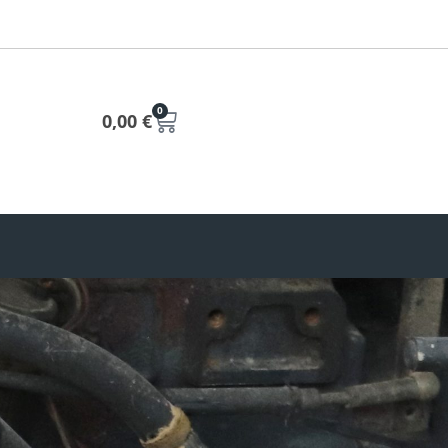
0
0,00
€