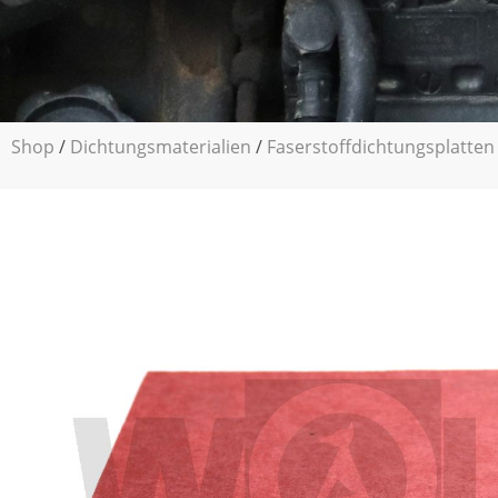
Shop
/
Dichtungsmaterialien
/
Faserstoffdichtungsplatten