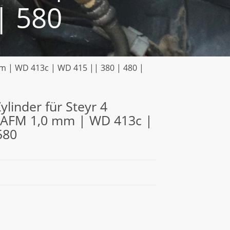
| 580
 mm | WD 413c | WD 415 || 380 | 480 |
ylinder für Steyr 4
g AFM 1,0 mm | WD 413c |
580