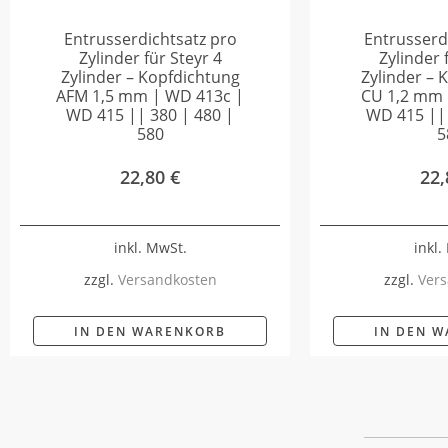
Entrusserdichtsatz pro
Entrusserd
Zylinder für Steyr 4
Zylinder 
Zylinder – Kopfdichtung
Zylinder – 
AFM 1,5 mm | WD 413c |
CU 1,2 mm 
WD 415 || 380 | 480 |
WD 415 || 
580
5
22,80
€
22
inkl. MwSt.
inkl.
zzgl.
Versandkosten
zzgl.
Vers
IN DEN WARENKORB
IN DEN 