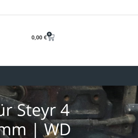
0
0,00
€
ür Steyr 4
0 mm | WD