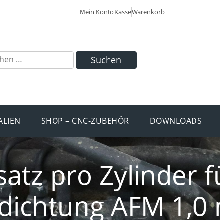
Mein Konto
Kasse
Warenkorb
Suchen
ALIEN
SHOP – CNC-ZUBEHÖR
DOWNLOADS
atz pro Zylinder f
pfdichtung AFM 1,