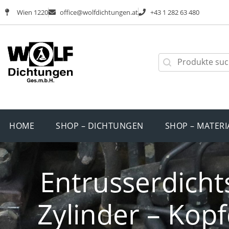
Wien 1220
office@wolfdichtungen.at
+43 1 282 63 480
HOME
SHOP – DICHTUNGEN
SHOP – MATERI
Entrusserdichts
Zylinder – Ko