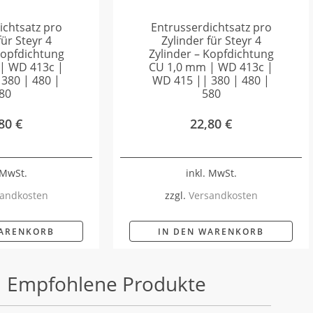
ichtsatz pro
Entrusserdichtsatz pro
für Steyr 4
Zylinder für Steyr 4
Kopfdichtung
Zylinder – Kopfdichtung
| WD 413c |
CU 1,0 mm | WD 413c |
380 | 480 |
WD 415 || 380 | 480 |
80
580
,80
€
22,80
€
 MwSt.
inkl. MwSt.
andkosten
zzgl.
Versandkosten
WARENKORB
IN DEN WARENKORB
Empfohlene Produkte