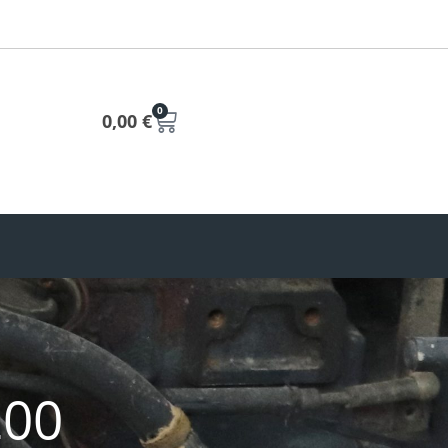
0
0,00
€
200