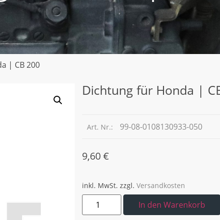
da | CB 200
Dichtung für Honda | C
99-08-0108130933-050
Art. Nr.:
9,60
€
inkl. MwSt.
zzgl.
Versandkosten
In den Warenkorb