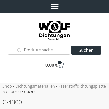
Suchen
0
0,00
€
Shop
/
Dichtungsmaterialien
/
Faserstoffdichtungsplatte
n
/
C-4300
/ C-4300
C-4300