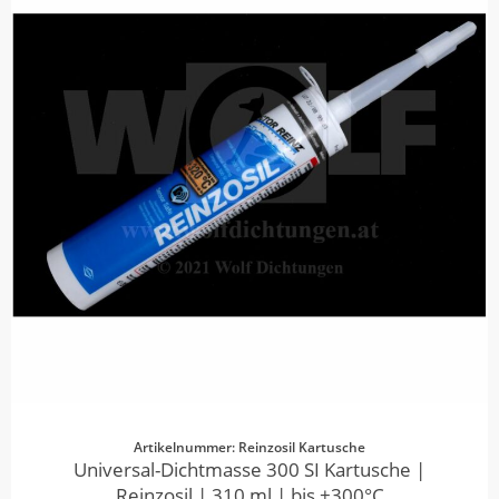
Artikelnummer: Reinzosil Kartusche
Universal-Dichtmasse 300 SI Kartusche |
Reinzosil | 310 ml | bis +300°C