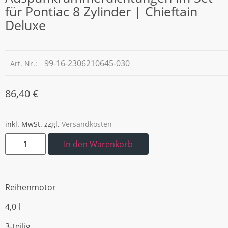
für Pontiac 8 Zylinder | Chieftain
Deluxe
99-16-2306210645-030
Art. Nr.:
86,40
€
inkl. MwSt.
zzgl.
Versandkosten
In den Warenkorb
Reihenmotor
4,0 l
3-teilig