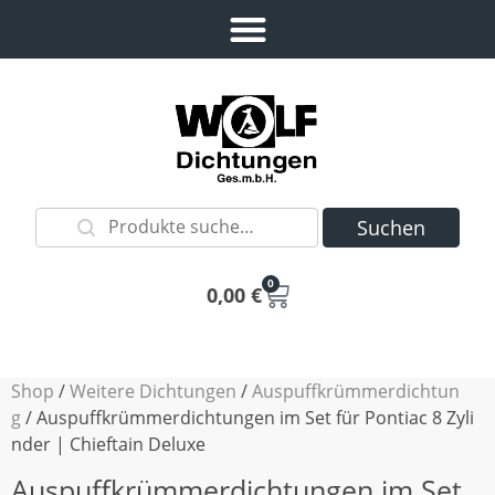
Suchen
0
0,00
€
Shop
/
Weitere Dichtungen
/
Auspuffkrümmerdichtun
g
/ Auspuffkrümmerdichtungen im Set für Pontiac 8 Zyli
nder | Chieftain Deluxe
Auspuffkrümmerdichtungen im Set