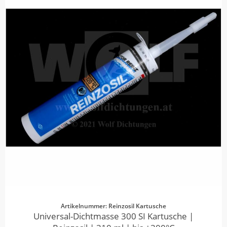
Artikelnummer: Reinzosil Kartusche
Universal-Dichtmasse 300 SI Kartusche |