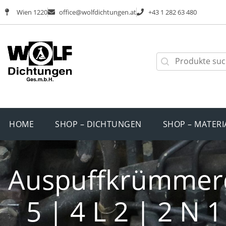
Wien 1220
office@wolfdichtungen.at
+43 1 282 63 480
HOME
SHOP – DICHTUNGEN
SHOP – MATERI
Auspuffkrümmerdi
5 | 4 L 2 | 2 N