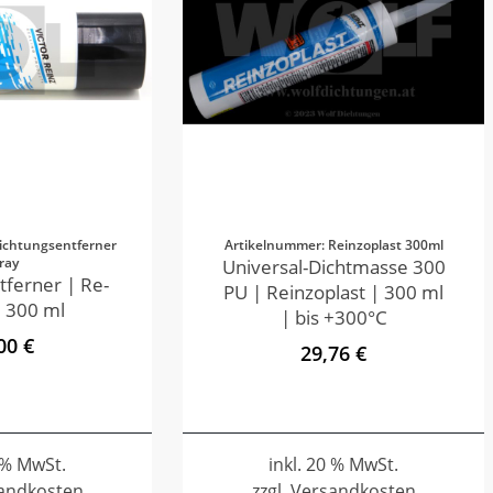
ichtungsentferner
Artikelnummer: Reinzoplast 300ml
ray
Universal-Dichtmasse 300
tferner | Re-
PU | Reinzoplast | 300 ml
 300 ml
| bis +300°C
00 €
29,76 €
0 % MwSt.
inkl. 20 % MwSt.
sandkosten
zzgl. Versandkosten