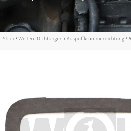
Shop
/
Weitere Dichtungen
/
Auspuffkrümmerdichtung
/ 