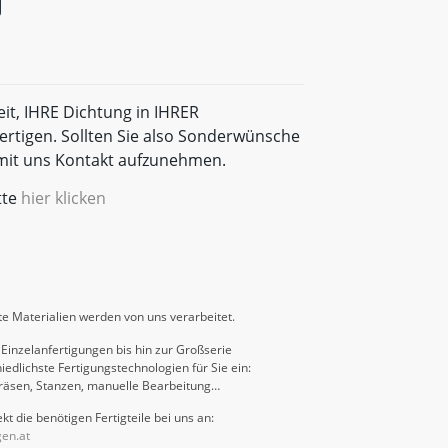
eit, IHRE Dichtung in IHRER
rtigen. Sollten Sie also Sonderwünsche
t mit uns Kontakt aufzunehmen.
tte
hier klicken
e Materialien werden von uns verarbeitet.
Einzelanfertigungen bis hin zur Großserie
iedlichste Fertigungstechnologien für Sie ein:
räsen, Stanzen, manuelle Bearbeitung…
kt die benötigen Fertigteile bei uns an:
gen.at