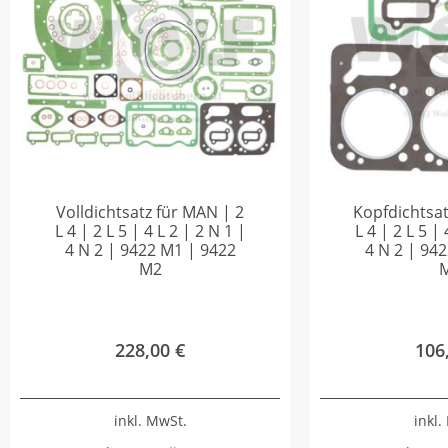
Volldichtsatz für MAN | 2
Kopfdichtsat
L 4 | 2 L 5 | 4 L 2 | 2 N 1 |
L 4 | 2 L 5 | 
4 N 2 | 9422 M1 | 9422
4 N 2 | 94
M2
228,00
€
106
inkl. MwSt.
inkl.