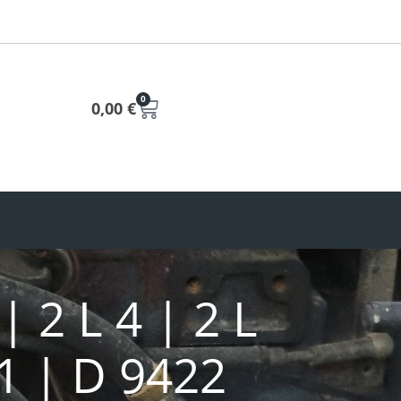
0
0,00
€
2 L 4 | 2 L
M1 | D 9422