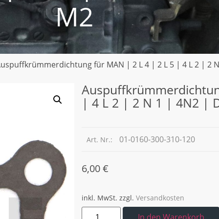
M2
Auspuffkrümmerdichtung für MAN | 2 L 4 | 2 L 5 | 4 L 2 | 2 
Auspuffkrümmerdichtung
| 4 L 2 | 2 N 1 | 4N2 |
01-0160-300-310-120
Art. Nr.:
6,00
€
inkl. MwSt.
zzgl.
Versandkosten
In den Warenkorb