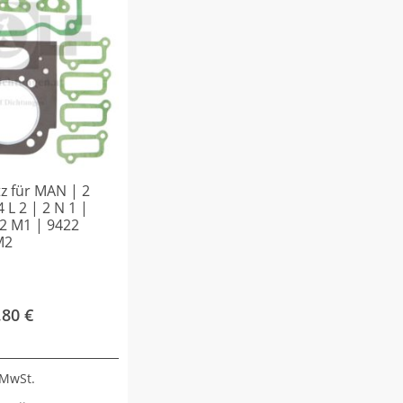
z für MAN | 2
4 L 2 | 2 N 1 |
22 M1 | 9422
M2
,80
€
 MwSt.