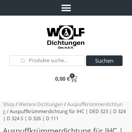
Suchen
0
0,00
€
Shop
/
Weitere Dichtungen
/
Auspuffkrümmerdichtun
g
/ Auspuffkrümmerdichtung für IHC | DED 323 | D 324
| D 324 S | D 326 | D 111
Auspuffkrümmerdichtung für IHC |