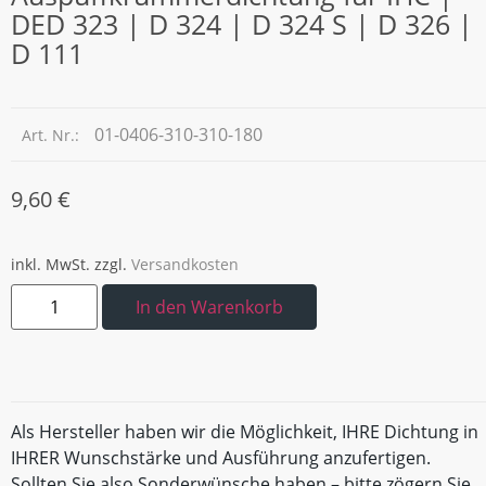
DED 323 | D 324 | D 324 S | D 326 |
D 111
01-0406-310-310-180
Art. Nr.:
9,60
€
inkl. MwSt.
zzgl.
Versandkosten
In den Warenkorb
Als Hersteller haben wir die Möglichkeit, IHRE Dichtung in
IHRER Wunschstärke und Ausführung anzufertigen.
Sollten Sie also Sonderwünsche haben – bitte zögern Sie