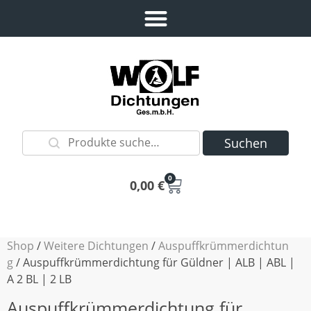
Suchen
0
0,00
€
Shop
/
Weitere Dichtungen
/
Auspuffkrümmerdichtun
g
/ Auspuffkrümmerdichtung für Güldner | ALB | ABL |
A 2 BL | 2 LB
Auspuffkrümmerdichtung für