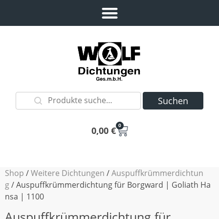
Suchen
0
0,00
€
Shop
/
Weitere Dichtungen
/
Auspuffkrümmerdichtun
g
/ Auspuffkrümmerdichtung für Borgward | Goliath Ha
nsa | 1100
Auspuffkrümmerdichtung für