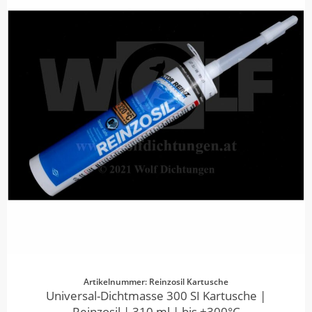
Artikelnummer: Reinzosil Kartusche
Universal-Dichtmasse 300 SI Kartusche |
Reinzosil | 310 ml | bis +300°C