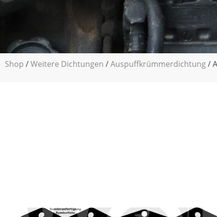
Shop
/
Weitere Dichtungen
/
Auspuffkrümmerdichtung
/ 