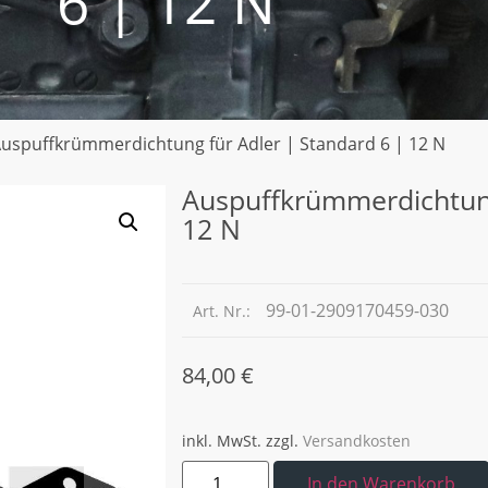
6 | 12 N
Auspuffkrümmerdichtung für Adler | Standard 6 | 12 N
Auspuffkrümmerdichtung
12 N
99-01-2909170459-030
Art. Nr.:
84,00
€
inkl. MwSt.
zzgl.
Versandkosten
In den Warenkorb