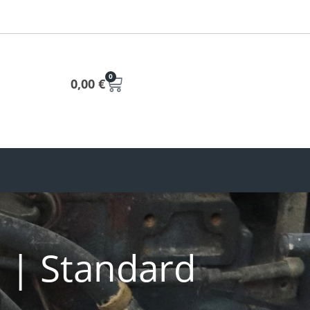
0
0,00
€
 | Standard