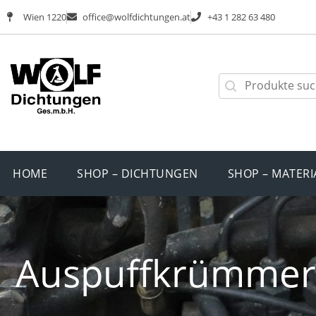
Wien 1220
office@wolfdichtungen.at
+43 1 282 63 480
HOME
SHOP – DICHTUNGEN
SHOP – MATERI
Auspuffkrümmerd