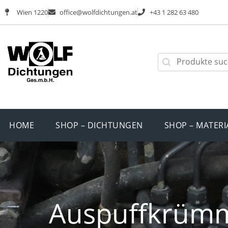
Wien 1220
office@wolfdichtungen.at
+43 1 282 63 480
HOME
SHOP – DICHTUNGEN
SHOP – MATERI
Auspuffkrümm