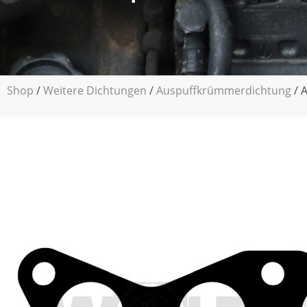
Shop
/
Weitere Dichtungen
/
Auspuffkrümmerdichtung
/ 