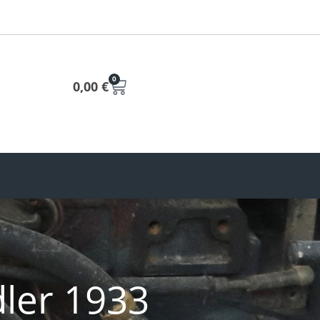
0
0,00
€
ler 1933