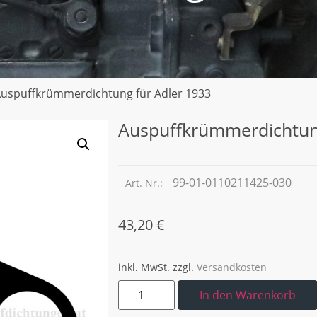
Auspuffkrümmerdichtung für Adler 1933
Auspuffkrümmerdichtung
99-01-0110211425-030
Art. Nr.:
43,20
€
inkl. MwSt.
zzgl.
Versandkosten
In den Warenkorb