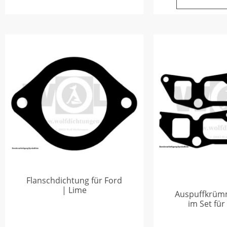
Flanschdichtung für Ford
| Lime
Auspuffkrüm
im Set für