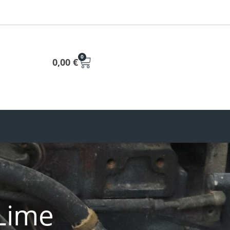
0
0,00
€
 Lime