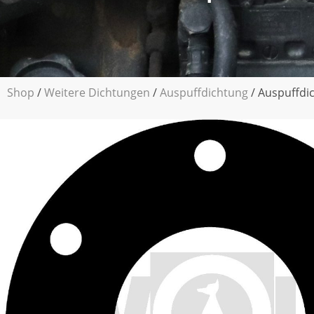
Shop
/
Weitere Dichtungen
/
Auspuffdichtung
/ Auspuffdic